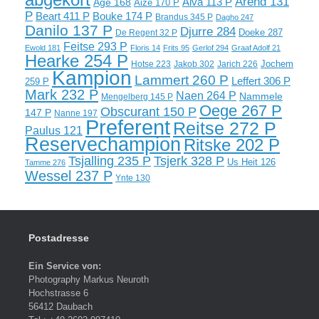
Arend 131
Alva 113 P
Age 168
Aize 170 P
P
Beart 411 P
Bouke 174 P
Brandus 345 P
Dagho 247
Danilo 137 P
Djurre 284
Doeke 287
De Regent 32 P
Feitse 293 P
Ewold 181
Floris 14
Frits 95
Gerlof 294
Graaf Adolf 21
Hearke 254 P
Jochem
Hotse 223
Jakob 302
Jarich 226
Kampion
Lammert 260 P
Leffert 306 P
259 P
Mark 232 P
Naen 264 P
Nammele
Mengelberg 145 P
Oege 267 P
Obscurant 150 P
147 P
Nanne 197
Preferent
Reitse 272 P
Paulus 121
Reservechampion
Ritske 202 P
Tsjalling 235 P
Tsjerk 328 P
Us Heit 126
Tamme 276
Wessel 237 P
Ynte 130
Postadresse
Ein Service von:
Photography Markus Neuroth
Hochstrasse 6
56412 Daubach