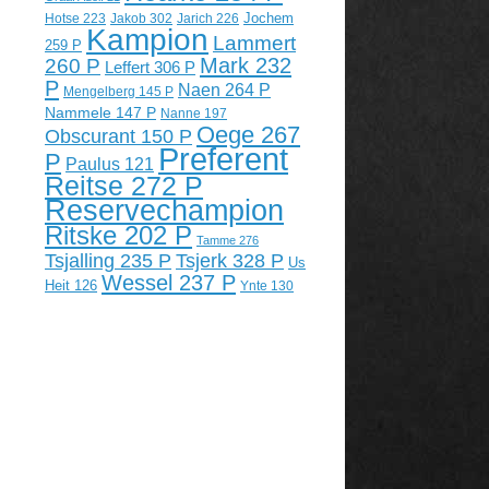
Jochem
Hotse 223
Jakob 302
Jarich 226
Kampion
Lammert
259 P
Mark 232
260 P
Leffert 306 P
P
Naen 264 P
Mengelberg 145 P
Nammele 147 P
Nanne 197
Oege 267
Obscurant 150 P
Preferent
P
Paulus 121
Reitse 272 P
Reservechampion
Ritske 202 P
Tamme 276
Tsjalling 235 P
Tsjerk 328 P
Us
Wessel 237 P
Heit 126
Ynte 130