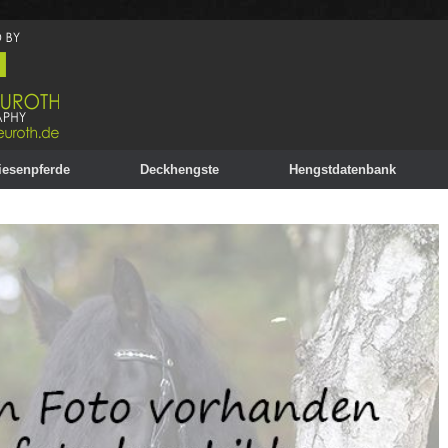
iesenpferde
Deckhengste
Hengstdatenbank