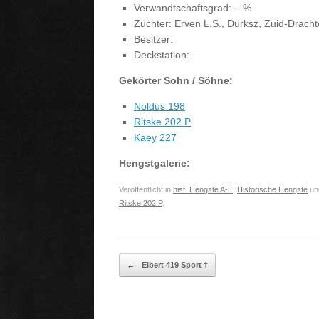
Verwandtschaftsgrad: – %
Züchter: Erven L.S., Durksz, Zuid-Drach
Besitzer:
Deckstation:
Gekörter Sohn / Söhne:
Noldus 198
Ritske 202 P
Kaey 227
Hengstgalerie:
Veröffentlicht in
hist. Hengste A-E
,
Historische Hengste
und
Ritske 202 P
.
Beitragsnavigation
←
Eibert 419 Sport †