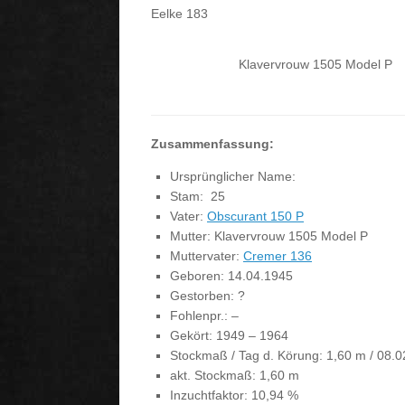
Eelke 183
Klavervrouw 1505 Model P
Zusammenfassung:
Ursprünglicher Name:
Stam: 25
Vater:
Obscurant 150 P
Mutter: Klavervrouw 1505 Model P
Muttervater:
Cremer 136
Geboren: 14.04.1945
Gestorben: ?
Fohlenpr.: –
Gekört: 1949 – 1964
Stockmaß / Tag d. Körung: 1,60 m / 08.
akt. Stockmaß: 1,60 m
Inzuchtfaktor: 10,94 %