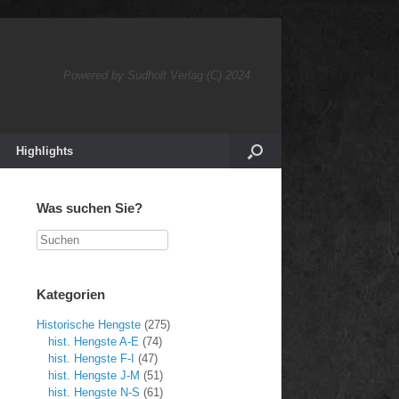
Powered by Sudholt Verlag (C) 2024
Highlights
Was suchen Sie?
Suchen
Kategorien
Historische Hengste
(275)
hist. Hengste A-E
(74)
hist. Hengste F-I
(47)
hist. Hengste J-M
(51)
hist. Hengste N-S
(61)