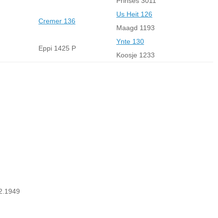
Prinses 3011
Us Heit 126
Cremer 136
Maagd 1193
Ynte 130
Eppi 1425 P
Koosje 1233
02.1949