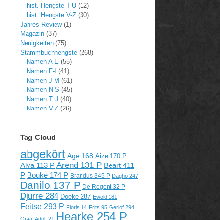
hist. Hengste T-U
(12)
hist. Hengste V-Z
(30)
Jahres-Review
(1)
Magazin
(37)
Neuigkeiten
(75)
Stammbuchhengste
(268)
Namen A-E
(55)
Namen F-I
(41)
Namen J-M
(61)
Namen N-S
(45)
Namen T.U
(40)
Namen V-Z
(26)
Tag-Cloud
abgekört
Age 168
Aize 170 P
Arend 131 P
Alva 113 P
Beart 411
P
Bouke 174 P
Brandus 345 P
Dagho 247
Danilo 137 P
De Regent 32 P
Djurre 284
Doeke 287
Ewold 181
Feitse 293 P
Floris 14
Frits 95
Gerlof 294
Hearke 254 P
Graaf Adolf 21