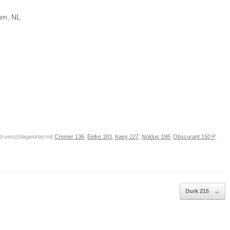
ten, NL
 verschlagwortet mit
Cremer 136
,
Eelke 183
,
Kaey 227
,
Noldus 198
,
Obscurant 150 P
,
Durk 215
→