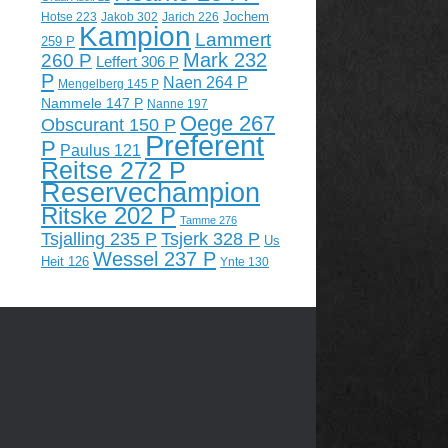
Jochem
Hotse 223
Jakob 302
Jarich 226
Kampion
Lammert
259 P
Mark 232
260 P
Leffert 306 P
P
Naen 264 P
Mengelberg 145 P
Nammele 147 P
Nanne 197
Oege 267
Obscurant 150 P
Preferent
P
Paulus 121
Reitse 272 P
Reservechampion
Ritske 202 P
Tamme 276
Tsjalling 235 P
Tsjerk 328 P
Us
Wessel 237 P
Heit 126
Ynte 130