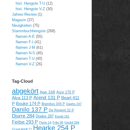
hist. Hengste T-U
(12)
hist. Hengste V-Z
(30)
Jahres-Review
(1)
Magazin
(37)
Neuigkeiten
(75)
Stammbuchhengste
(268)
Namen A-E
(55)
Namen F-I
(41)
Namen J-M
(61)
Namen N-S
(45)
Namen T.U
(40)
Namen V-Z
(26)
Tag-Cloud
abgekört
Age 168
Aize 170 P
Arend 131 P
Alva 113 P
Beart 411
P
Bouke 174 P
Brandus 345 P
Dagho 247
Danilo 137 P
De Regent 32 P
Djurre 284
Doeke 287
Ewold 181
Feitse 293 P
Floris 14
Frits 95
Gerlof 294
Hearke 254 P
Graaf Adolf 21