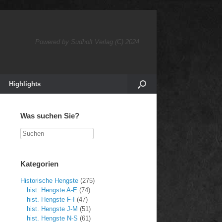
Powered by Sudholt Verlag (C) 2024
Highlights
Was suchen Sie?
Suchen
Kategorien
Historische Hengste
(275)
hist. Hengste A-E
(74)
hist. Hengste F-I
(47)
hist. Hengste J-M
(51)
hist. Hengste N-S
(61)