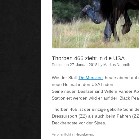
Thorben 466 zieht in die USA
Posted on
27. Januar 2018
by
Markus Neuroth
Wie der Stall ‚
De Mersken
‚ heute abend auf
neue Heimat in den USA finden.
Seine neuen Besitzer sind Willem Vander Ko
Stationiert werden wird er auf der ‚Black Pear
Thorben 466 ist der einzige gekörte Sohn 
Dressursport (Z2) als auch beim Fahren (Z
Deckhengste vor der Sjees.
Veröffentlicht in
Neuigkeiten
.